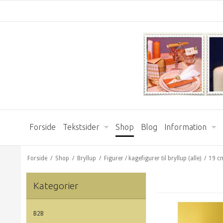
Forside
Tekstsider
Shop
Blog
Information
Forside
/
Shop
/
Bryllup
/
Figurer / kagefigurer til bryllup (alle)
/
19 cm
Kategorier
B2B