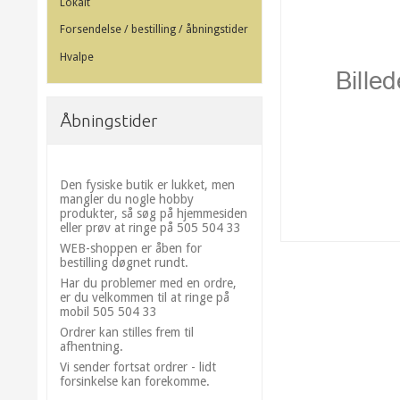
Lokalt
Forsendelse / bestilling / åbningstider
Hvalpe
Åbningstider
Den fysiske butik er lukket, men
mangler du nogle hobby
produkter, så søg på hjemmesiden
eller prøv at ringe på 505 504 33
WEB-shoppen er åben for
bestilling døgnet rundt.
Har du problemer med en ordre,
er du velkommen til at ringe på
mobil 505 504 33
Ordrer kan stilles frem til
afhentning.
Vi sender fortsat ordrer - lidt
forsinkelse kan forekomme.