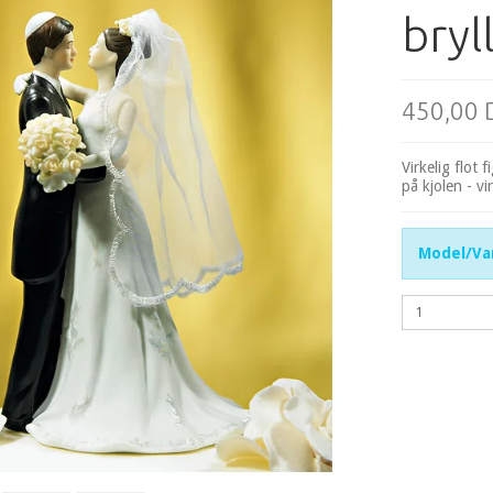
bryl
450,00
Virkelig flot
på kjolen - vi
Model/Var