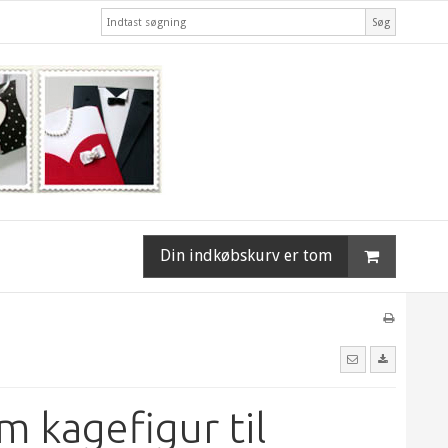
Søg
Din indkøbskurv er tom
m kagefigur til