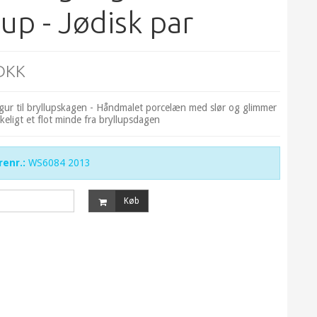
lup - Jødisk par
 DKK
 figur til bryllupskagen - Håndmalet porcelæn med slør og glimmer
rkeligt et flot minde fra bryllupsdagen
enr.:
WS6084 2013
Køb