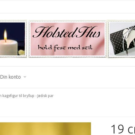
Din konto
 kagefigur til bryllup - Jødisk par
19 c