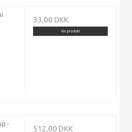
ni
33,00 DKK
Vis produkt
up -
512,00 DKK