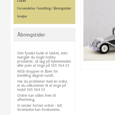
Lokalt
Forsendelse / bestilling / åbningstider
Hvalpe
Åbningstider
Den fysiske butik er lukket, men
mangler du nogle hobby
produkter, så søg på hjemmesiden
eller prøv at ringe på 505 504 33
WEB-shoppen er åben for
bestilling døgnet rundt.
Har du problemer med en ordre,
er du velkommen til at ringe på
mobil 505 504 33
Ordrer kan stilles frem til
afhentning.
Vi sender fortsat ordrer - lidt
forsinkelse kan forekomme.