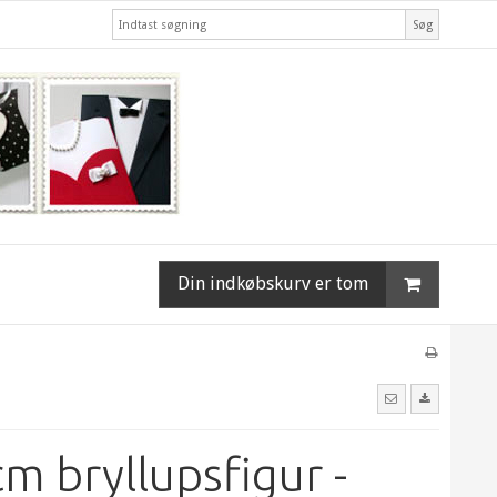
Søg
Din indkøbskurv er tom
cm bryllupsfigur -