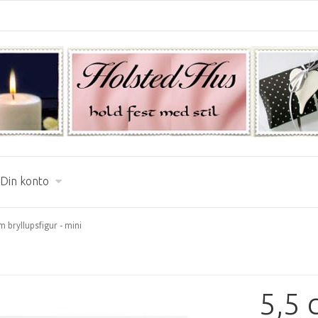
Din konto
m bryllupsfigur - mini
5,5 