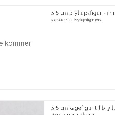
5,5 cm bryllupsfigur - mi
RA-56827000 bryllupsfigur mini
5,5 cm kagefigur til bryll
Brudepar i old car