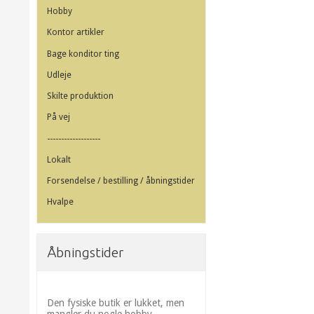
Hobby
Kontor artikler
Bage konditor ting
Udleje
Skilte produktion
På vej
-------------------
Lokalt
Forsendelse / bestilling / åbningstider
Hvalpe
Åbningstider
Den fysiske butik er lukket, men
mangler du nogle hobby