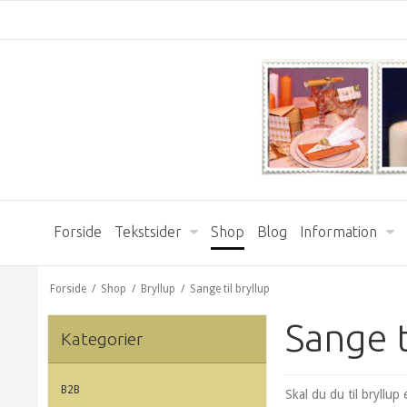
Forside
Tekstsider
Shop
Blog
Information
Forside
/
Shop
/
Bryllup
/
Sange til bryllup
Sange t
Kategorier
B2B
Skal du du til bryllup 