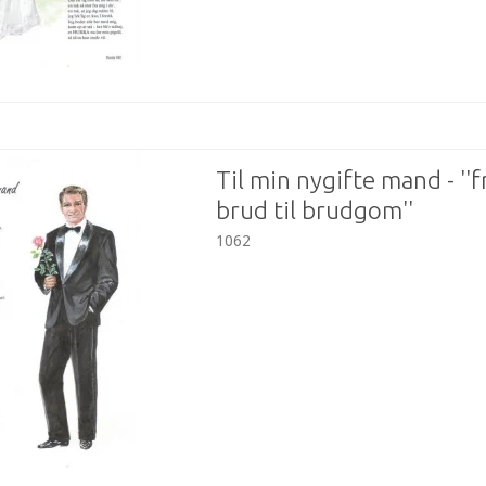
Til min nygifte mand - ''f
brud til brudgom''
1062