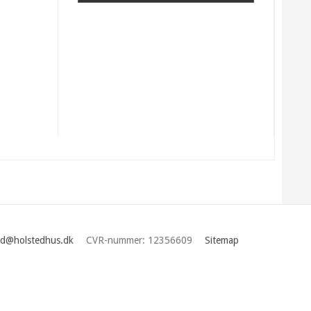
d@holstedhus.dk
CVR-nummer
:
12356609
Sitemap