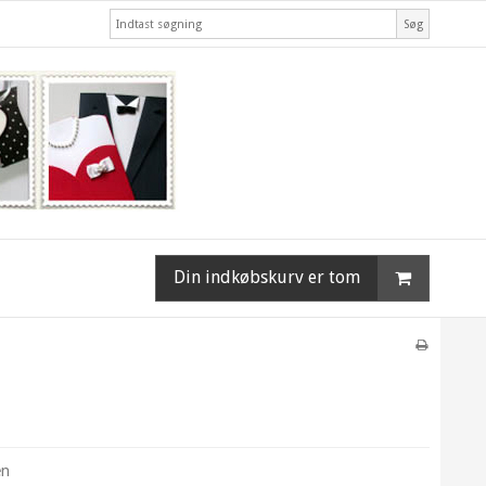
Søg
Din indkøbskurv er tom
en