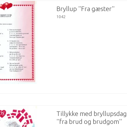
Bryllup ''Fra gæster''
1042
Tillykke med bryllupsda
''fra brud og brudgom''