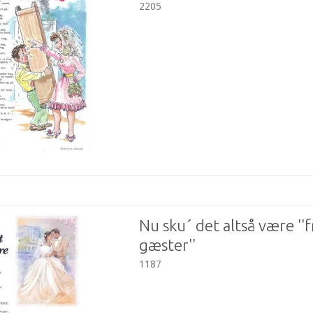
2205
Nu sku´ det altså være ''f
gæster''
1187