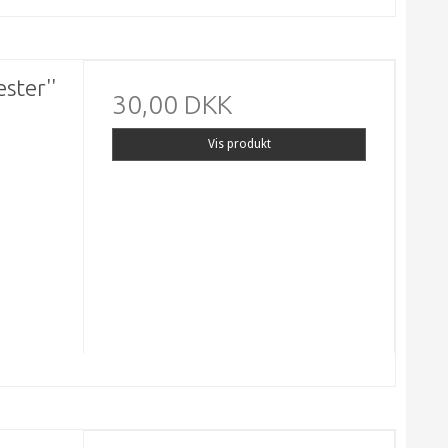
æster''
30,00 DKK
Vis produkt