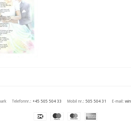
ark
Telefonnr.
:
+45 505 504 33
Mobil nr.
:
505 504 31
E-mail
:
win