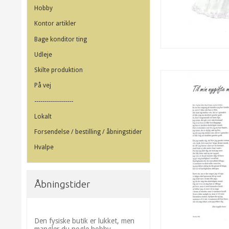
Hobby
Kontor artikler
Bage konditor ting
Udleje
Skilte produktion
På vej
-------------------
Lokalt
Forsendelse / bestilling / åbningstider
Hvalpe
Åbningstider
Den fysiske butik er lukket, men
mangler du nogle hobby