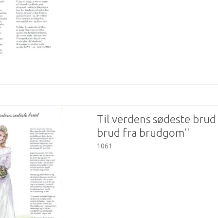
Til verdens sødeste brud '
brud fra brudgom''
1061