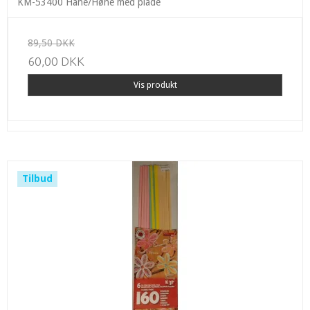
KM-53400 Hane/Høne med plade
89,50 DKK
60,00 DKK
Vis produkt
Tilbud