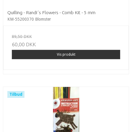
Quilling - Randi´s Flowers - Comb Kit - 5 mm
KM-55200370 Blomster
89,50 DKK
60,00 DKK
Vis produkt
Tilbud