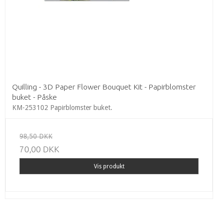
Quilling - 3D Paper Flower Bouquet Kit - Papirblomster
buket - Påske
KM-253102 Papirblomster buket.
98,50 DKK
70,00 DKK
Vis produkt