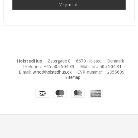
Vis produkt
HolstedHus
Østergade 8
6670 Holsted
Denmark
Telefonnr.
:
+45 505 504 33
Mobil nr.
:
505 504 31
E-mail
:
wind@holstedhus.dk
CVR-nummer
:
12356609
Sitemap