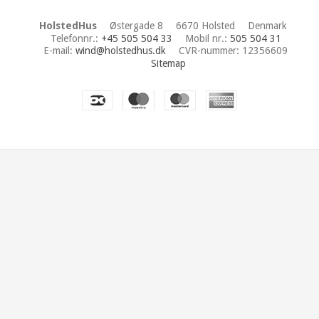
HolstedHus
Østergade 8
6670 Holsted
Denmark
Telefonnr.
:
+45 505 504 33
Mobil nr.
:
505 504 31
E-mail
:
wind@holstedhus.dk
CVR-nummer
:
12356609
Sitemap