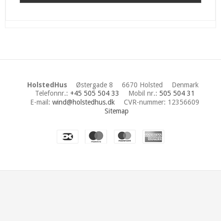
HolstedHus
Østergade 8
6670 Holsted
Denmark
Telefonnr.
:
+45 505 504 33
Mobil nr.
:
505 504 31
E-mail
:
wind@holstedhus.dk
CVR-nummer
:
12356609
Sitemap