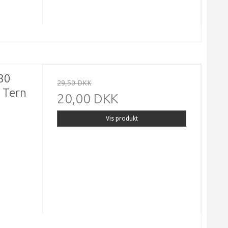
 80
29,50 DKK
a Tern
20,00 DKK
Vis produkt