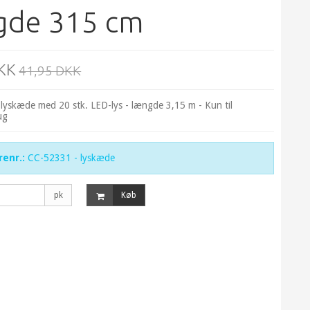
gde 315 cm
KK
41,95 DKK
 lyskæde med 20 stk. LED-lys - længde 3,15 m - Kun til
ug
enr.:
CC-52331 - lyskæde
pk
Køb