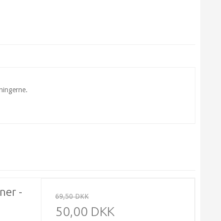
dningerne.
ner -
69,50 DKK
50,00 DKK