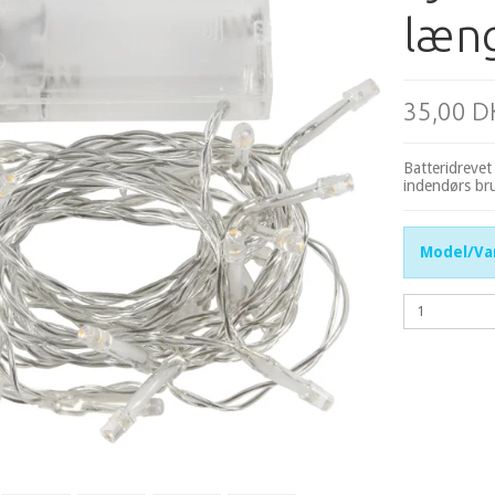
læn
35,00 D
Batteridrevet
indendørs br
Model/Var