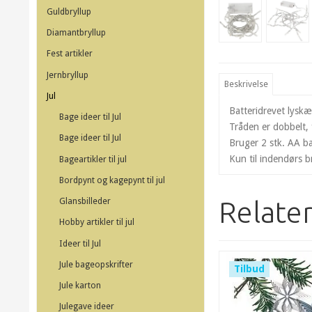
Guldbryllup
Diamantbryllup
Fest artikler
Jernbryllup
Beskrivelse
Jul
Batteridrevet lysk
Bage ideer til Jul
Tråden er dobbelt, 
Bage ideer til Jul
Bruger 2 stk. AA ba
Kun til indendørs 
Bageartikler til jul
Bordpynt og kagepynt til jul
Relate
Glansbilleder
Hobby artikler til jul
Ideer til Jul
Jule bageopskrifter
Tilbud
Jule karton
Julegave ideer