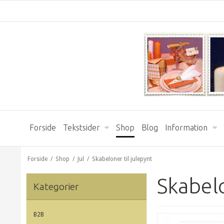
Forside
Tekstsider
Shop
Blog
Information
Forside
/
Shop
/
Jul
/
Skabeloner til julepynt
Skabelo
Kategorier
B2B