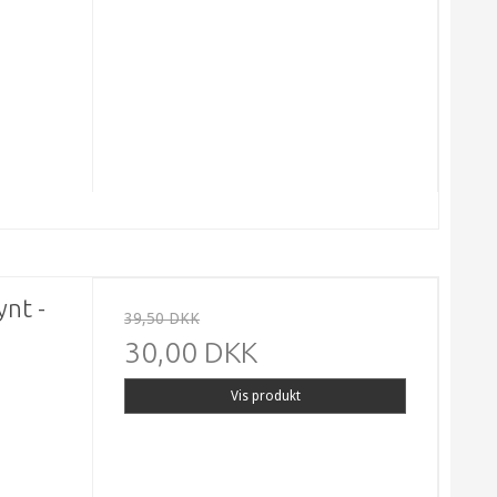
ynt -
39,50 DKK
30,00 DKK
Vis produkt