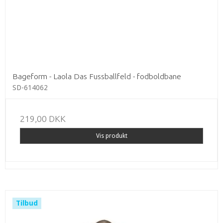
Bageform - Laola Das Fussballfeld - fodboldbane
SD-614062
219,00 DKK
Vis produkt
Tilbud