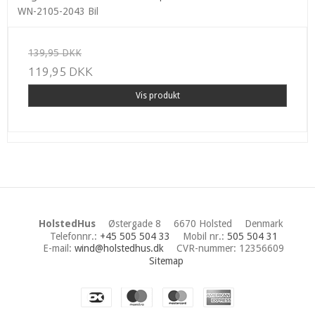
WN-2105-2043 Bil
139,95 DKK
119,95 DKK
Vis produkt
HolstedHus
Østergade 8
6670 Holsted
Denmark
Telefonnr.
:
+45 505 504 33
Mobil nr.
:
505 504 31
E-mail
:
wind@holstedhus.dk
CVR-nummer
:
12356609
Sitemap