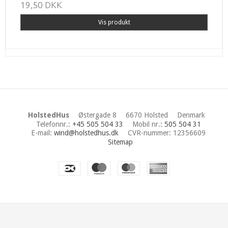
19,50 DKK
Vis produkt
HolstedHus
Østergade 8
6670 Holsted
Denmark
Telefonnr.
:
+45 505 504 33
Mobil nr.
:
505 504 31
E-mail
:
wind@holstedhus.dk
CVR-nummer
:
12356609
Sitemap