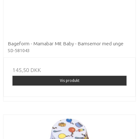
Bageform - Mamabär Mit Baby - Bamsemor med unge
SD-581043
145,50 DKK
Vis produkt