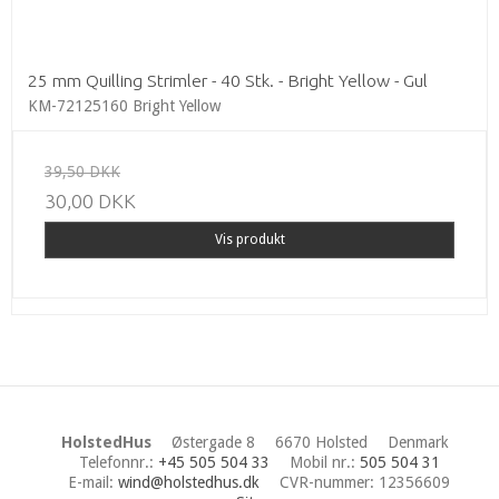
25 mm Quilling Strimler - 40 Stk. - Bright Yellow - Gul
KM-72125160 Bright Yellow
39,50 DKK
30,00 DKK
Vis produkt
HolstedHus
Østergade 8
6670 Holsted
Denmark
Telefonnr.
:
+45 505 504 33
Mobil nr.
:
505 504 31
E-mail
:
wind@holstedhus.dk
CVR-nummer
:
12356609